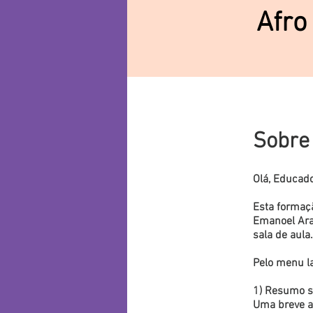
Afro
Sobre
Olá, Educado
Esta formaçã
Emanoel Arau
sala de aula.
Pelo menu la
1) Resumo 
Uma breve ap