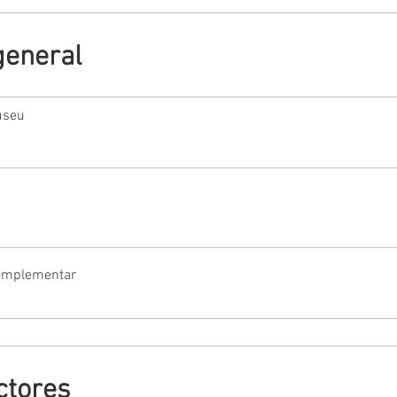
general
useu
Complementar
ctores