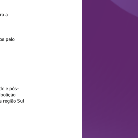
ra a
os pelo
do e pós-
bolição,
 região Sul