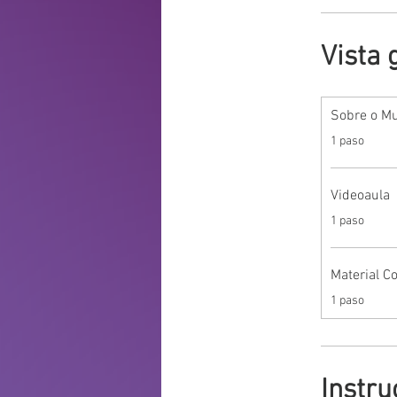
Vista 
Sobre o M
.
1 paso
Videoaula
.
1 paso
Material 
.
1 paso
Instru