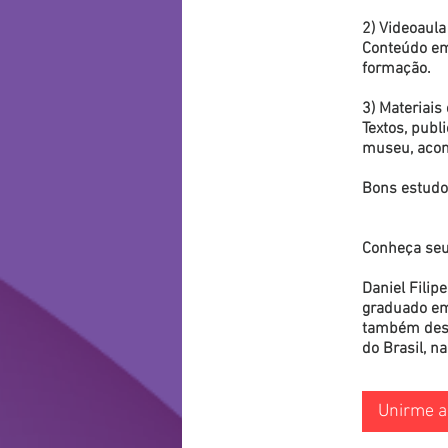
2) Videoaula
Conteúdo em
formação.
3) Materiai
Textos, publ
museu, acom
Bons estudo
Conheça seu 
Daniel Fili
graduado em 
também dest
do Brasil, n
Unirme a