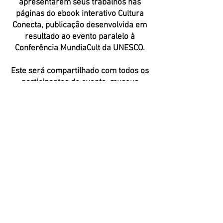
apresentarem seus trabalhos nas
páginas do ebook interativo Cultura
Conecta, publicação desenvolvida em
resultado ao evento paralelo à
Conferência MundiaCult da UNESCO.
Este será compartilhado com todos os
participantes do evento, museus
parceiros, escolas e universidades,
entidades e instituições parceiras.
PARTICIPE!
Inscrições até
25 de setembro
Enviar trabalho